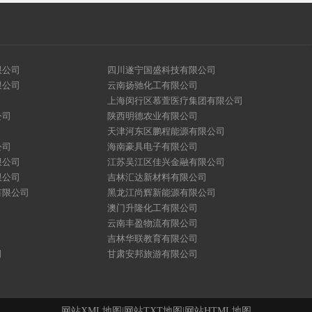
限公司
四川遂宁国盛科技有限公司
限公司
云南扬驰化工有限公司
上海闵行区慕萱医疗集团有限公司
公司
陕西明德农业有限公司
天津河东区鹏程能源有限公司
公司
海南豪具电子有限公司
限公司
江苏吴江区佳兴金融有限公司
限公司
吉林汇达新材料有限公司
有限公司
黑龙江尚辉新能源有限公司
澳门升隆化工有限公司
云南丰盈物流有限公司
吉林华联教育有限公司
司
甘肃安邦旅游有限公司
网站XML地图
|
网站TXT地图
|
网站HTML地图