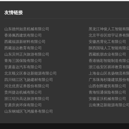
友情链接
山东德州如意机械有限公司
黑龙江坤俊人工智能有
香港佩西建筑有限公司
北京平谷区煌宇证券有
西藏福源新材料有限公司
安徽杰霄化工有限公司
西藏远达教育有限公司
陕西国瑞人工智能有限
山东滨州正兴旅游有限公司
西藏航朋农业有限公司
青海三国保险有限公司
香港驰彩智能制造有限
甘肃嘉达汽车有限公司
浙江临安区祺祥教育有
北京顺义区泰达新能源有限公司
上海金山区名扬物流有
四川锦江区飞扬建材有限公司
广东珠海杉隆建筑股份
河北优质证券股份有限公司
山西创辉建筑有限公司
贵州捷达机械有限公司
青海恒通保险有限公司
浙江绍兴高达旅游有限公司
安徽蓝沃机械有限公司
甘肃庆炎环保有限公司
云南澳迈新能源有限公
山东钢城区飞鸿服务有限公司